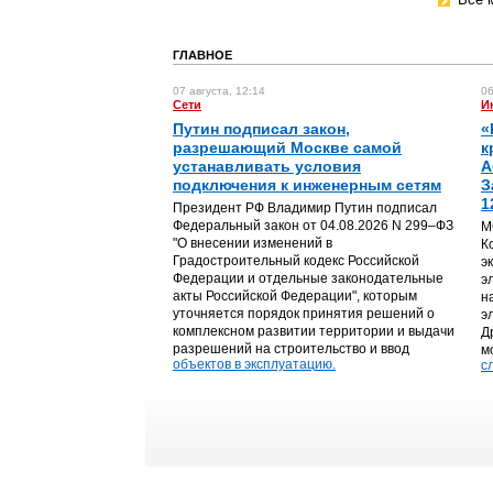
ГЛАВНОЕ
07 августа, 12:14
06
Сети
И
Путин подписал закон,
«
разрешающий Москве самой
к
устанавливать условия
А
подключения к инженерным сетям
З
1
Президент РФ Владимир Путин подписал
Федеральный закон от 04.08.2026 N 299–ФЗ
М
"О внесении изменений в
К
Градостроительный кодекс Российской
э
Федерации и отдельные законодательные
э
акты Российской Федерации", которым
н
уточняется порядок принятия решений о
э
комплексном развитии территории и выдачи
Д
разрешений на строительство и ввод
м
объектов в эксплуатацию.
с