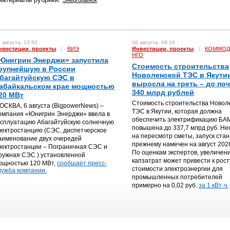
 августа, 13:50
06 августа, 08:16
нвестиции, проекты
|
ВИЭ
Инвестиции, проекты
|
КОММОД
НГО
Юнигрин Энерджи» запустила
Стоимость строительства
рупнейшую в России
Новоленской ТЭС в Якути
багайтуйскую СЭС в
выросла на треть – до по
абайкальском крае мощностью
340 млрд рублей
20 МВт
Стоимость строительства Новол
ОСКВА, 6 августа (BigpowerNews) –
ТЭС в Якутии, которая должна
омпания «Юнигрин Энерджи» ввела в
обеспечить электрификацию БА
ксплуатацию Абагайтуйскую солнечную
повышена до 337,7 млрд руб. Не
лектростанцию (СЭС, диспетчерское
на пересмотр сметы, запуск стан
аименование двух очередей
прежнему намечен на август 2028
лектростанции – Пограничная СЭС и
По оценкам экспертов, увеличен
ружная СЭС ) установленной
капзатрат может привести к рост
ощностью 120 МВт,
сообщает пресс-
стоимости электроэнергии для
лужба компании.
промышленных потребителей
примерно на 0,02 руб.
за 1 кВт·ч.