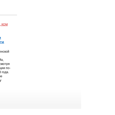
, КОМ
и
чти
енской
Ма,
смотря
ции по-
 года.
ие
у