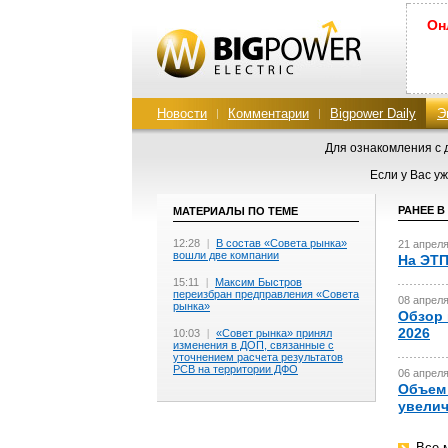
Он
Новости
Комментарии
Bigpower Daily
Э
Для ознакомления с
Если у Вас уж
РАНЕЕ В
МАТЕРИАЛЫ ПО ТЕМЕ
12:28
|
В состав «Совета рынка»
21 апреля
вошли две компании
На ЭТП
15:11
|
Максим Быстров
переизбран предправления «Совета
08 апреля
рынка»
Обзор 
2026
10:03
|
«Совет рынка» принял
изменения в ДОП, связанные с
уточнением расчета результатов
РСВ на территории ДФО
06 апреля
Объем 
увелич
Все 