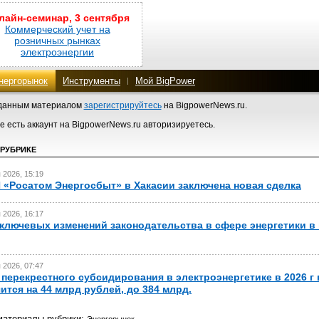
лайн-семинар, 3 сентября
Коммерческий учет на
розничных рынках
электроэнергии
нергорынок
Инструменты
Мой BigPower
 данным материалом
зарегистрируйтесь
на BigpowerNews.ru.
е есть аккаунт на BigpowerNews.ru авторизируетесь.
 РУБРИКЕ
 2026, 15:19
 «Росатом Энергосбыт» в Хакасии заключена новая сделка
 2026, 16:17
ключевых изменений законодательства в сфере энергетики в
 2026, 07:47
перекрестного субсидирования в электроэнергетике в 2026 г
ится на 44 млрд рублей, до 384 млрд.
материалы рубрики:
Энергорынок