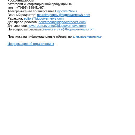
Роскомнадзором.
Категория информационной продукции 16+
тел. : +7(495) 589-51-97.
Телеграм-канал по энергетике
BigpowerNews
Главный редактор:
maksim.popov@bigpowernews.com
Редакция:
editor@bigpowernews.com
Для пресс-релизов:
newsroom@bigpowernews.com
Для анонсов:
newsroom.events@bigpowernews.com
По вопросам рекламы:
sales.service@bigpowernews.com
Подписка на информационные обзоры по
электроэнергетике
.
Информация об ограничениях