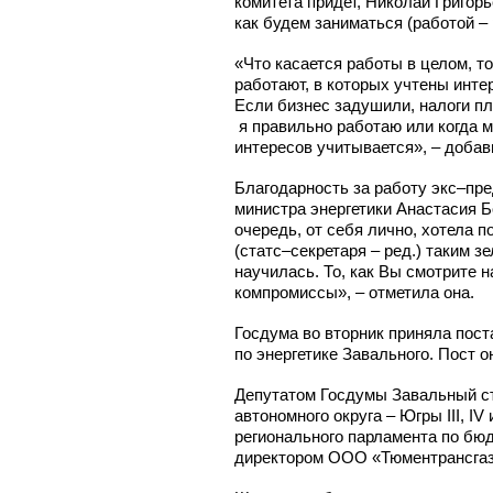
комитета придет, Николай Григор
как будем заниматься (работой – 
«Что касается работы в целом, то
работают, в которых учтены интер
Если бизнес задушили, налоги пл
я правильно работаю или когда ме
интересов учитывается», – доба
Благодарность за работу экс–пр
министра энергетики Анастасия Б
очередь, от себя лично, хотела п
(статс–секретаря – ред.) таким з
научилась. То, как Вы смотрите н
компромиссы», – отметила она.
Госдума во вторник приняла пос
по энергетике Завального. Пост о
Депутатом Госдумы Завальный ст
автономного округа – Югры III, I
регионального парламента по бю
директором ООО «Тюментрансгаз