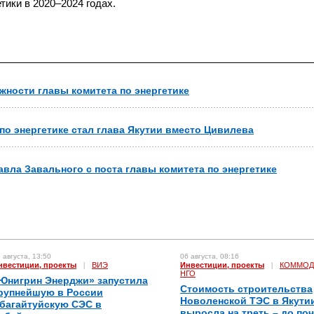
ики в 2020–2024 годах.
жности главы комитета по энергетике
по энергетике стал глава Якутии вместо Цивилева
авла Завального с поста главы комитета по энергетике
 августа, 13:50
06 августа, 08:16
нвестиции, проекты
|
ВИЭ
Инвестиции, проекты
|
КОММОД
НГО
Юнигрин Энерджи» запустила
Стоимость строительства
рупнейшую в России
Новоленской ТЭС в Якути
багайтуйскую СЭС в
выросла на треть – до по