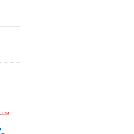
, КОМ
и
чти