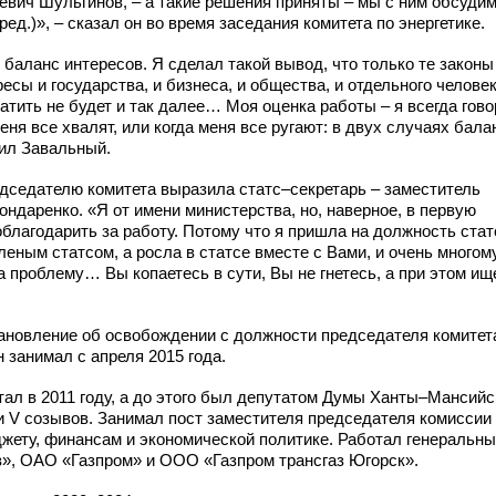
ьевич Шульгинов, – а такие решения приняты – мы с ним обсудим
ред.)», – сказал он во время заседания комитета по энергетике.
 баланс интересов. Я сделал такой вывод, что только те законы
есы и государства, и бизнеса, и общества, и отдельного человек
атить не будет и так далее… Моя оценка работы – я всегда гово
ня все хвалят, или когда меня все ругают: в двух случаях бала
вил Завальный.
едседателю комитета выразила статс–секретарь – заместитель
ондаренко. «Я от имени министерства, но, наверное, в первую
облагодарить за работу. Потому что я пришла на должность стат
еленым статсом, а росла в статсе вместе с Вами, и очень многом
а проблему… Вы копаетесь в сути, Вы не гнетесь, а при этом ищ
тановление об освобождении с должности председателя комитет
н занимал с апреля 2015 года.
ал в 2011 году, а до этого был депутатом Думы Ханты–Мансийс
V и V созывов. Занимал пост заместителя председателя комиссии
джету, финансам и экономической политике. Работал генеральн
», ОАО «Газпром» и ООО «Газпром трансгаз Югорск».