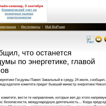
лайн-семинар, 3 сентября
Коммерческий учет на
розничных рынках
электроэнергии
нергорынок
Инструменты
Мой BigPower
бщил, что останется
думы по энергетике, главой
нов
ергетике Госдумы Павел Завальный в среду, 24 июля, сообщил,
 председателя комитета придет бывший министр энергетики Нико
 комитете, вести те направления, которые вел до этого напряму
рос безопасности, международную деятельность… Когда предсе