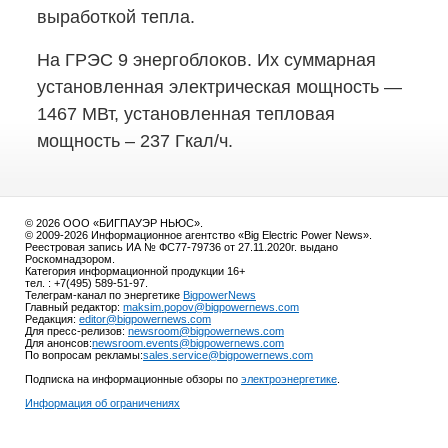
выработкой тепла.
На ГРЭС 9 энергоблоков. Их суммарная
установленная электрическая мощность —
1467 МВт, установленная тепловая
мощность – 237 Гкал/ч.
© 2026 ООО «БИГПАУЭР НЬЮС».
© 2009-2026 Информационное агентство «Big Electric Power News».
Реестровая запись ИА № ФС77-79736 от 27.11.2020г. выдано
Роскомнадзором.
Категория информационной продукции 16+
тел. : +7(495) 589-51-97.
Телеграм-канал по энергетике
BigpowerNews
Главный редактор:
maksim.popov@bigpowernews.com
Редакция:
editor@bigpowernews.com
Для пресс-релизов:
newsroom@bigpowernews.com
Для анонсов:
newsroom.events@bigpowernews.com
По вопросам рекламы:
sales.service@bigpowernews.com
Подписка на информационные обзоры по
электроэнергетике
.
Информация об ограничениях