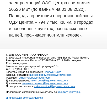
электростанций ОЭС Центра составляет
50526 МВт (по данным на 01.08.2022).
Площадь территории операционной зоны
ОДУ Центра – 794,7 тыс. кв. км, в городах
и населенных пунктах, расположенных
на ней, проживает 40,4 млн человек.
© 2026 ООО «БИГПАУЭР НЬЮС».
© 2009-2026 Информационное агентство «Big Electric Power News».
Реестровая запись ИА № ФС77-79736 от 27.11.2020г. выдано
Роскомнадзором.
Категория информационной продукции 16+
тел. : +7(495) 589-51-97.
Телеграм-канал по энергетике
BigpowerNews
Главный редактор:
maksim.popov@bigpowernews.com
Редакция:
editor@bigpowernews.com
Для пресс-релизов:
newsroom@bigpowernews.com
Для анонсов:
newsroom.events@bigpowernews.com
По вопросам рекламы:
sales.service@bigpowernews.com
Подписка на информационные обзоры по
электроэнергетике
.
Информация об ограничениях