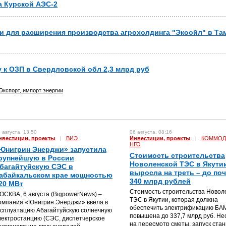
а Курской АЭС-2
и для расширения производства агрохолдинга "Экоойл" в Та
у к ОЗП в Свердловской обл 2,3 млрд руб
Экспорт, импорт энергии
 августа, 13:50
06 августа, 08:16
нвестиции, проекты
|
ВИЭ
Инвестиции, проекты
|
КОММОД
НГО
Юнигрин Энерджи» запустила
Стоимость строительства
рупнейшую в России
Новоленской ТЭС в Якути
багайтуйскую СЭС в
выросла на треть – до по
абайкальском крае мощностью
340 млрд рублей
20 МВт
Стоимость строительства Новол
ОСКВА, 6 августа (BigpowerNews) –
ТЭС в Якутии, которая должна
омпания «Юнигрин Энерджи» ввела в
обеспечить электрификацию БА
ксплуатацию Абагайтуйскую солнечную
повышена до 337,7 млрд руб. Не
лектростанцию (СЭС, диспетчерское
на пересмотр сметы, запуск стан