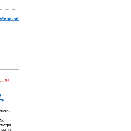
мбовской
, КОМ
и
чти
енской
Ма,
смотря
ции по-