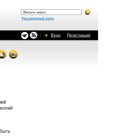
Расширенный поиск
Вход
Регистрация
ией
иколай
 быть