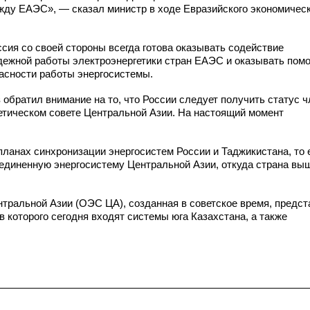
ду ЕАЭС», — сказал министр в ходе Евразийского экономическ
ссия со своей стороны всегда готова оказывать содействие
дежной работы электроэнергетики стран ЕАЭС и оказывать пом
асности работы энергосистемы.
 обратил внимание на то, что России следует получить статус 
етическом совете Центральной Азии. На настоящий момент
 планах синхронизации энергосистем России и Таджикистана, то 
единенную энергосистему Центральной Азии, откуда страна вы
тральной Азии (ОЭС ЦА), созданная в советское время, предст
в которого сегодня входят системы юга Казахстана, а также