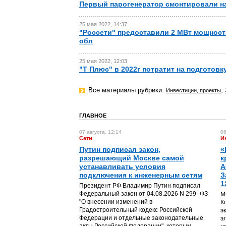
Первый парогенератор смонтировали н
25 мая 2022, 14:37
"Россети" предоставили 2 МВт мощност
обл
25 мая 2022, 12:03
"Т Плюс" в 2022г потратит на подготовк
Все материалы рубрики:
,
Инвестиции, проекты
ГЛАВНОЕ
07 августа, 12:14
06
Сети
И
Путин подписал закон,
«
разрешающий Москве самой
к
устанавливать условия
А
подключения к инженерным сетям
З
1
Президент РФ Владимир Путин подписал
Федеральный закон от 04.08.2026 N 299–ФЗ
М
"О внесении изменений в
К
Градостроительный кодекс Российской
э
Федерации и отдельные законодательные
э