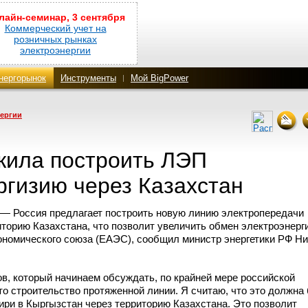
лайн-семинар, 3 сентября
Коммерческий учет на
розничных рынках
электроэнергии
нергорынок
Инструменты
Мой BigPower
нергии
жила построить ЛЭП
ргизию через Казахстан
— Россия предлагает построить новую линию электропередачи
иторию Казахстана, что позволит увеличить обмен электроэнерг
ономического союза (ЕАЭС), сообщил министр энергетики РФ Н
в, который начинаем обсуждать, по крайней мере российской
о строительство протяженной линии. Я считаю, что это должна
ири в Кыргызстан через территорию Казахстана. Это позволит