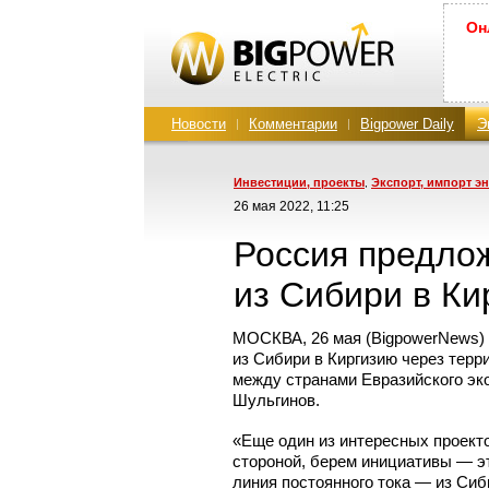
Он
Новости
Комментарии
Bigpower Daily
Э
Инвестиции, проекты
Экспорт, импорт э
,
26 мая 2022, 11:25
Россия предло
из Сибири в Ки
МОСКВА, 26 мая (BigpowerNews) 
из Сибири в Киргизию через терр
между странами Евразийского эк
Шульгинов.
«Еще один из интересных проекто
стороной, берем инициативы — эт
линия постоянного тока — из Сиб