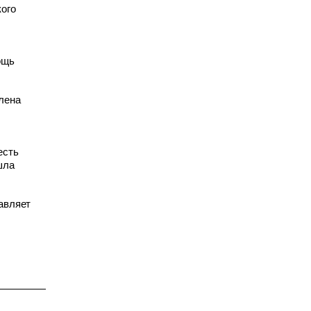
ого
ощь
члена
есть
шла
авляет