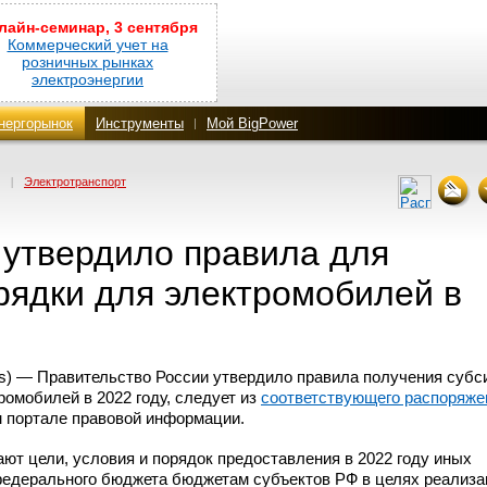
лайн-семинар, 3 сентября
Коммерческий учет на
розничных рынках
электроэнергии
нергорынок
Инструменты
Мой BigPower
|
Электротранспорт
 утвердило правила для
рядки для электромобилей в
) — Правительство России утвердило правила получения субс
ромобилей в 2022 году, следует из
соответствующего распоряже
 портале правовой информации.
ют цели, условия и порядок предоставления в 2022 году иных
едерального бюджета бюджетам субъектов РФ в целях реализа