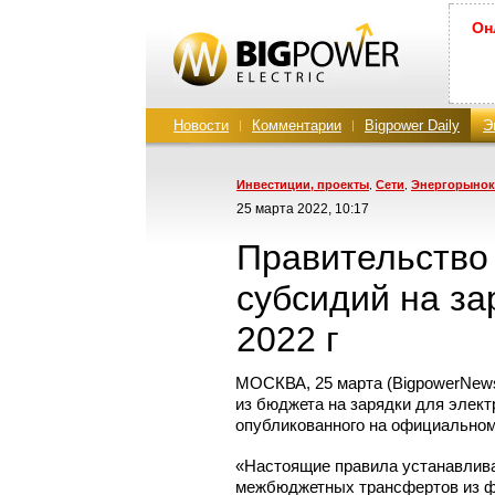
Он
Новости
Комментарии
Bigpower Daily
Э
Инвестиции, проекты
Сети
Энергорынок
,
,
25 марта 2022, 10:17
Правительство
субсидий на за
2022 г
МОСКВА, 25 марта (BigpowerNews
из бюджета на зарядки для элект
опубликованного на официальном
«Настоящие правила устанавлива
межбюджетных трансфертов из ф