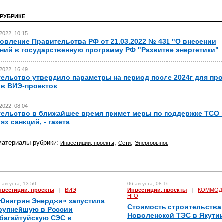
 РУБРИКЕ
2022, 10:15
овление Правительства РФ от 21.03.2022 № 431 "О внесении
ний в государственную программу РФ "Развитие энергетики"
2022, 16:49
ельство утвердило параметры на период после 2024г для пр
в ВИЭ-проектов
2022, 08:04
ельство в ближайшее время примет меры по поддержке ТСО 
ях санкций, - газета
материалы рубрики:
,
,
Инвестиции, проекты
Сети
Энергорынок
 августа, 13:50
06 августа, 08:16
нвестиции, проекты
|
ВИЭ
Инвестиции, проекты
|
КОММОД
НГО
Юнигрин Энерджи» запустила
Стоимость строительства
рупнейшую в России
Новоленской ТЭС в Якути
багайтуйскую СЭС в