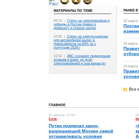
РАНЕЕ В
МАТЕРИАЛЫ ПО ТЕМЕ
08:10
|
Спрос на электромобили и
25 марта 
гибриды в России привел к
Постан
дефициту и отмене скидок
измене
10:52
|
Спрос на электроэнергию
для автомобилей вырос в
24 марта 
Новосибирске на 60% за 1
полугодие 2026 г
Правит
отборо
22:52
|
ДВС сохранит лидирующие
позиции в мире, но доля
электромобилей и газа вырастет
24 марта 
Правит
услови
Все 
ГЛАВНОЕ
07 августа, 12:14
06
Сети
И
Путин подписал закон,
«
разрешающий Москве самой
к
устанавливать условия
А