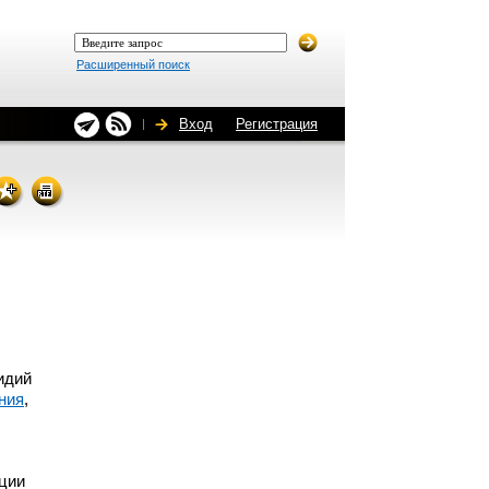
Расширенный поиск
Вход
Регистрация
идий
ния
,
ции