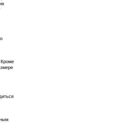
ия
т
го
 Кроме
азмере
диться
нным