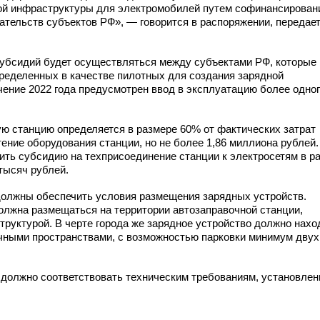
ой инфраструктуры для электромобилей путем софинансирован
ательств субъектов РФ», — говорится в распоряжении, передае
субсидий будет осуществляться между субъектами РФ, которые
пределенных в качестве пилотных для создания зарядной
ечение 2022 года предусмотрен ввод в эксплуатацию более одно
ую станцию определяется в размере 60% от фактических затрат
ение оборудования станции, но не более 1,86 миллиона рублей.
чить субсидию на техприсоединение станции к электросетям в р
 тысяч рублей.
 должны обеспечить условия размещения зарядных устройств.
должна размещаться на территории автозаправочной станции,
руктурой. В черте города же зарядное устройство должно нахо
чными пространствами, с возможностью парковки минимум двух
должно соответствовать техническим требованиям, установле